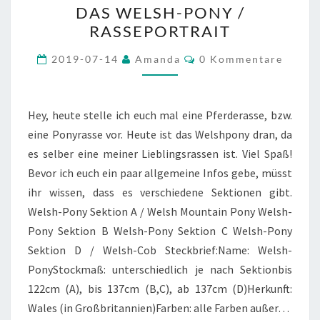
DAS WELSH-PONY /
WELSH-
RASSEPORTRAIT
PONY
/
Kommentare
2019-07-14
Amanda
0 Kommentare
RASSEPORTRAIT
Hey, heute stelle ich euch mal eine Pferderasse, bzw.
eine Ponyrasse vor. Heute ist das Welshpony dran, da
es selber eine meiner Lieblingsrassen ist. Viel Spaß!
Bevor ich euch ein paar allgemeine Infos gebe, müsst
ihr wissen, dass es verschiedene Sektionen gibt.
Welsh-Pony Sektion A / Welsh Mountain Pony Welsh-
Pony Sektion B Welsh-Pony Sektion C Welsh-Pony
Sektion D / Welsh-Cob Steckbrief:Name: Welsh-
PonyStockmaß: unterschiedlich je nach Sektionbis
122cm (A), bis 137cm (B,C), ab 137cm (D)Herkunft:
Wales (in Großbritannien)Farben: alle Farben außer…