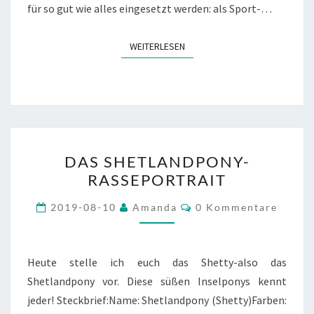
für so gut wie alles eingesetzt werden: als Sport-…
WEITERLESEN
WEITERLESEN
DAS
DAS SHETLANDPONY-
SHETLANDPONY-
RASSEPORTRAIT
RASSEPORTRAIT
Kommentare
2019-08-10
Amanda
0 Kommentare
Heute stelle ich euch das Shetty-also das
Shetlandpony vor. Diese süßen Inselponys kennt
jeder! Steckbrief:Name: Shetlandpony (Shetty)Farben: