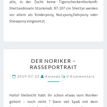
alle, in der Zucht keine TigerscheckenHerkunft:
Shetlandinseln Stockmaß: 87-107 cm Shettys werden
vor allem als Kinderpony, Nutzpony,Fahrpony oder
Showpony eingesetzt.
DER
DER NORIKER –
NORIKER
RASSEPORTRAIT
–
RASSEPORTRAIT
Kommentare
2019-07-22
Amanda
0 Kommentare
Hallo! Vielleicht habt ihr schon etwas vom Noriker
gehört – noch nicht ? Dann viel Spaß mit dem