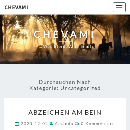
CHEVAMI
Togg
navig
CHEVAMI
… Weil Pferde Alles Sind!
Durchsuchen Nach
Kategorie:
Uncategorized
ABZEICHEN
ABZEICHEN AM BEIN
AM
BEIN
Kommentare
2020-12-02
Amanda
0 Kommentare